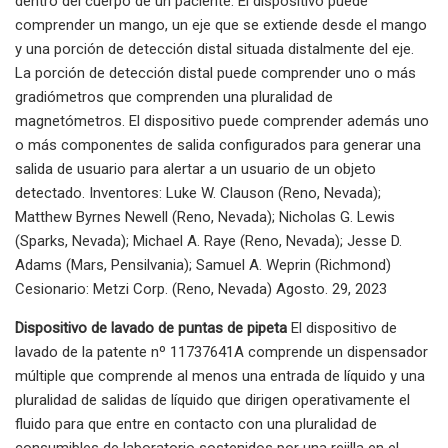
dentro del cuerpo de un paciente. El dispositivo puede
comprender un mango, un eje que se extiende desde el mango
y una porción de detección distal situada distalmente del eje.
La porción de detección distal puede comprender uno o más
gradiómetros que comprenden una pluralidad de
magnetómetros. El dispositivo puede comprender además uno
o más componentes de salida configurados para generar una
salida de usuario para alertar a un usuario de un objeto
detectado. Inventores: Luke W. Clauson (Reno, Nevada);
Matthew Byrnes Newell (Reno, Nevada); Nicholas G. Lewis
(Sparks, Nevada); Michael A. Raye (Reno, Nevada); Jesse D.
Adams (Mars, Pensilvania); Samuel A. Weprin (Richmond)
Cesionario: Metzi Corp. (Reno, Nevada) Agosto. 29, 2023
Dispositivo de lavado de puntas de pipeta
El dispositivo de
lavado de la patente nº 11737641A comprende un dispensador
múltiple que comprende al menos una entrada de líquido y una
pluralidad de salidas de líquido que dirigen operativamente el
fluido para que entre en contacto con una pluralidad de
consumibles de laboratorio sostenidos por una rejilla en el