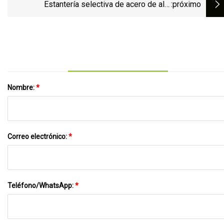
almacén 1000
Estantería selectiva de acero de alta
:próximo
resistencia para soluciones de
almacenamiento en almacenes industriales
Nombre:
*
Correo electrónico:
*
Teléfono/WhatsApp:
*