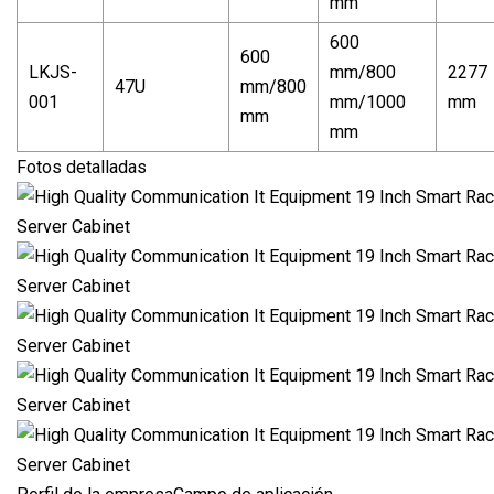
mm
600
600
LKJS-
mm/800
2277
47U
mm/800
001
mm/1000
mm
mm
mm
Fotos detalladas