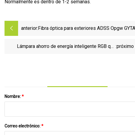
Normalmente es dentro de 1-2 semanas.
anterior:
Fibra óptica para exteriores ADSS Opgw GYT
12 24 48 Core Comunicación Metro Cable de f
óptica monomodo Precio
Lámpara ahorro de energía inteligente RGB que
:próximo
ilumina el interior de emergencia Bluetooth 85
Nombre:
*
Correo electrónico:
*