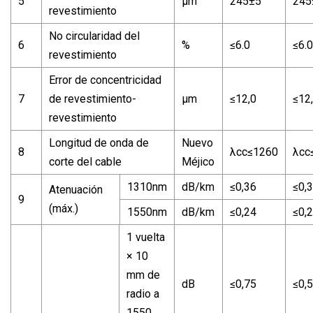
5
µm
245±5
245
revestimiento
No circularidad del
6
%
≤6.0
≤6.0
revestimiento
Error de concentricidad
7
de revestimiento-
µm
≤12,0
≤12
revestimiento
Longitud de onda de
Nuevo
8
λcc≤1260
λcc
corte del cable
Méjico
1310nm
dB/km
≤0,36
≤0,
Atenuación
9
(máx.)
1550nm
dB/km
≤0,24
≤0,
1 vuelta
× 10
mm de
dB
≤0,75
≤0,5
radio a
1550