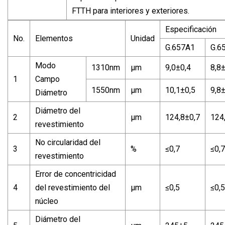
FTTH para interiores y exteriores.
Especificación
No.
Elementos
Unidad
G.657A1
G.6
Modo
1310nm
µm
9,0±0,4
8,8
1
Campo
1550nm
µm
10,1±0,5
9,8
Diámetro
Diámetro del
2
µm
124,8±0,7
124
revestimiento
No circularidad del
3
%
≤0,7
≤0,7
revestimiento
Error de concentricidad
4
del revestimiento del
µm
≤0,5
≤0,5
núcleo
Diámetro del