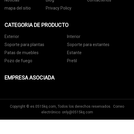
Noticias
Blog
Contáctenos
mapa del sitio
Privacy Policy
CATEGORIA DE PRODUCTO
Exterior
Interior
Soporte para plantas
Soporte para estantes
Patas de muebles
Estante
Pozo de fuego
Pretil
EMPRESA ASOCIADA
Copyright © es.0515kq.com, Todos los derechos reservados. Correo
electrónico:
only@0515kq.com