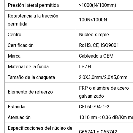
Presión lateral permitida
>1000(N/100mm)
Resistencia a la tracción
100N<1000N
permitida
Centro
Núcleo simple
Certificación
RoHS, CE, ISO9001
Marca
Cableado u OEM
Material de la funda
LSZH
Tamaño de la chaqueta
2,0X3,0mm/2,0X5,0mm
FRP o alambre de acero
Elemento de refuerzo
galvanizado
Estándar
CEI 60794-1-2
Atenuación
1310 nm < 0,36 dB/Km má
Especificaciones del núcleo de
G657A1 o G657A2