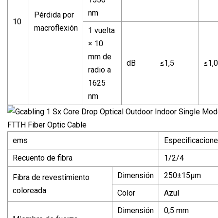
nm
Pérdida por
10
macroflexión
1 vuelta
× 10
mm de
dB
≤1,5
≤1,0
radio a
1625
nm
ems
Especificacion
Recuento de fibra
1/2/4
Dimensión
250±15μm
Fibra de revestimiento
coloreada
Color
Azul
Dimensión
0,5 mm