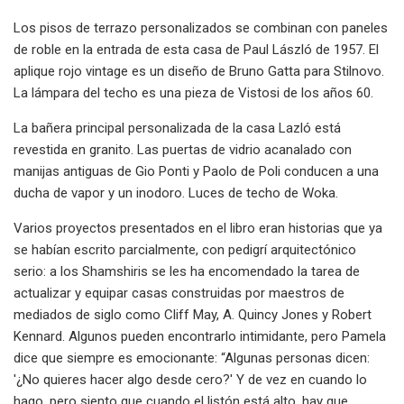
Los pisos de terrazo personalizados se combinan con paneles
de roble en la entrada de esta casa de Paul László de 1957. El
aplique rojo vintage es un diseño de Bruno Gatta para Stilnovo.
La lámpara del techo es una pieza de Vistosi de los años 60.
La bañera principal personalizada de la casa Lazló está
revestida en granito. Las puertas de vidrio acanalado con
manijas antiguas de Gio Ponti y Paolo de Poli conducen a una
ducha de vapor y un inodoro. Luces de techo de Woka.
Varios proyectos presentados en el libro eran historias que ya
se habían escrito parcialmente, con pedigrí arquitectónico
serio: a los Shamshiris se les ha encomendado la tarea de
actualizar y equipar casas construidas por maestros de
mediados de siglo como Cliff May, A. Quincy Jones y Robert
Kennard. Algunos pueden encontrarlo intimidante, pero Pamela
dice que siempre es emocionante: “Algunas personas dicen:
'¿No quieres hacer algo desde cero?' Y de vez en cuando lo
hago, pero siento que cuando el listón está alto, hay que