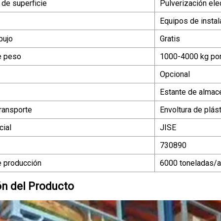
 de superficie
Pulverización ele
Equipos de instal
bujo
Gratis
e peso
1000-4000 kg por
Opcional
Estante de almac
ransporte
Envoltura de plás
ial
JISE
730890
 producción
6000 toneladas/
ón del Producto