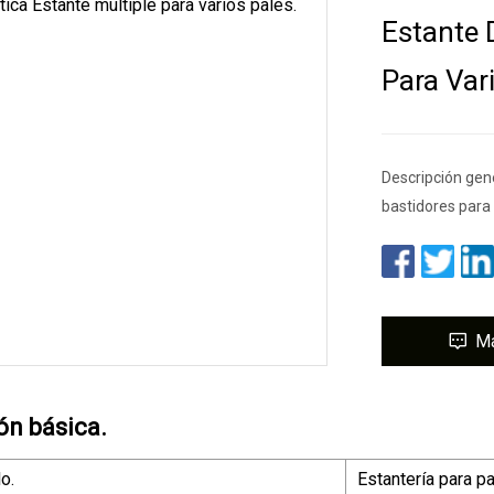
Estante 
Para Var
Descripción gene
bastidores para
M
ón básica.
o.
Estantería para p