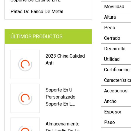
Movilidad
Patas De Banco De Metal
Altura
Peso
ÚLTIMOS PRODUCTOS
Cerrado
Desarrollo
2023 China Calidad
Utilidad
Anti
Certificación
Característic
Soporte En U
Accesorios
Personalizado
Ancho
Soporte En L
Soporte De Anclaje
Espesor
Soporte De Estante
Paso
Almacenamiento
Soporte De Pared
Del Jardín De La