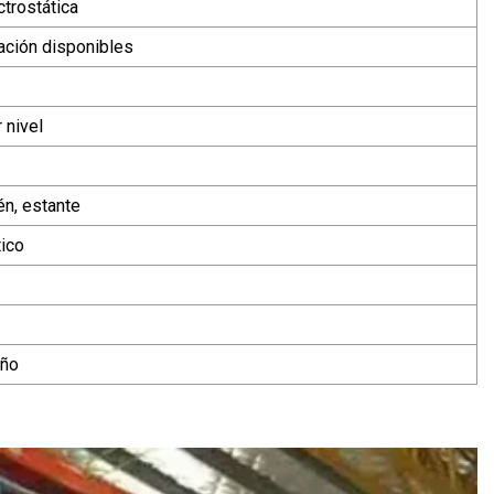
ctrostática
ación disponibles
 nivel
én, estante
tico
año