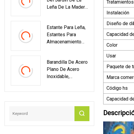
Soporte Solar
Tratamientos
Leña De La Madera
Instalación
Del Estante Del
Registro De La
Diseño de di
Estante Para Leña,
Chimenea De Los
Capacidad d
Estantes Para
Tenedores De La
Almacenamiento
Leña Del Nuevo
Color
De Leña Para
Producto
Usar
Interiores, Estante
Barandilla De Acero
Para Leña
Paquete de t
Plano De Acero
Impermeable Para
Inoxidable,
Marca comerc
Exteriores
Barandilla De
Código hs
Escalera Para
Balcón, Valla De
Capacidad de
Seguridad,
Descripci
Barandilla De Tubo
De Acero
Inoxidable 304,
Barandilla Alta