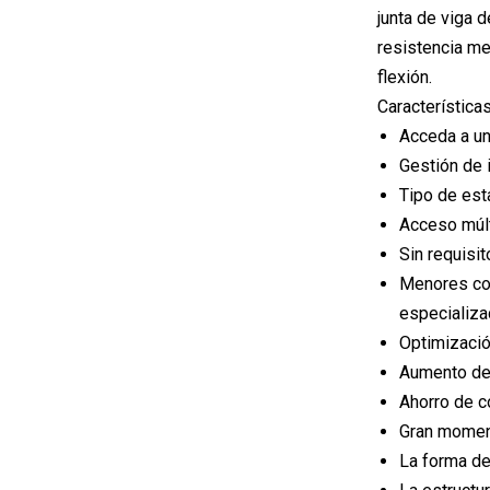
junta de viga 
resistencia mej
flexión.
Características
Acceda a un
Gestión de i
Tipo de est
Acceso múlt
Sin requisi
Menores cos
especializa
Optimizació
Aumento de
Ahorro de c
Gran moment
La forma de