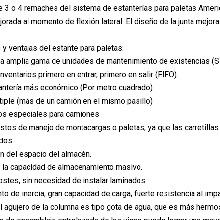
de 3 o 4 remaches del sistema de estanterías para paletas Amer
orada al momento de flexión lateral. El diseño de la junta mejora l
 y ventajas del estante para paletas:
a amplia gama de unidades de mantenimiento de existencias (
nventarios primero en entrar, primero en salir (FIFO).
antería más económico (Por metro cuadrado)
iple (más de un camión en el mismo pasillo)
tos especiales para camiones
tos de manejo de montacargas o paletas; ya que las carretilla
dos.
n del espacio del almacén.
 la capacidad de almacenamiento masivo.
ostes, sin necesidad de instalar laminados
o de inercia, gran capacidad de carga, fuerte resistencia al impa
l agujero de la columna es tipo gota de agua, que es más hermo