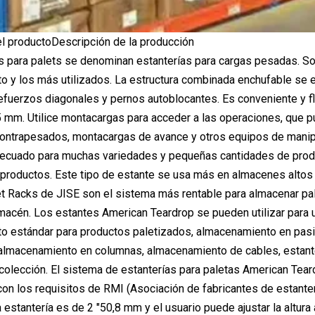
l productoDescripción de la producción
s para palets se denominan estanterías para cargas pesadas. S
 y los más utilizados. La estructura combinada enchufable se 
refuerzos diagonales y pernos autoblocantes. Es conveniente y fl
5 mm. Utilice montacargas para acceder a las operaciones, que
ontrapesados, montacargas de avance y otros equipos de manip
ecuado para muchas variedades y pequeñas cantidades de produ
productos. Este tipo de estante se usa más en almacenes altos y
t Racks de JISE son el sistema más rentable para almacenar pa
macén. Los estantes American Teardrop se pueden utilizar para 
o estándar para productos paletizados, almacenamiento en pas
almacenamiento en columnas, almacenamiento de cables, estanter
olección. El sistema de estanterías para paletas American Teard
on los requisitos de RMI (Asociación de fabricantes de estanterí
 estantería es de 2 "50,8 mm y el usuario puede ajustar la altu