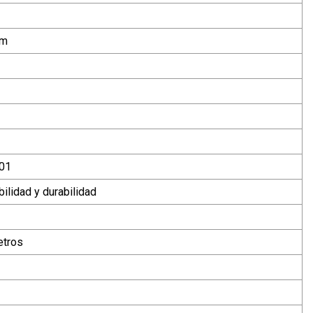
mm
001
bilidad y durabilidad
etros