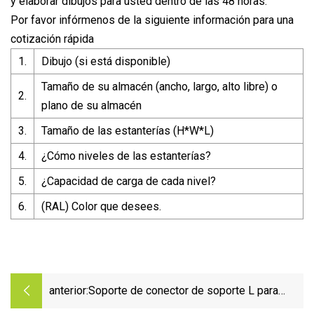
y elaborar dibujos para usted dentro de las 48 horas.
Por favor infórmenos de la siguiente información para una
cotización rápida
1.
Dibujo (si está disponible)
Tamaño de su almacén (ancho, largo, alto libre) o
2.
plano de su almacén
3.
Tamaño de las estanterías (H*W*L)
4.
¿Cómo niveles de las estanterías?
5.
¿Capacidad de carga de cada nivel?
6.
(RAL) Color que desees.
anterior:
Soporte de conector de soporte L para
cámara, estante metálico de marco Solar de