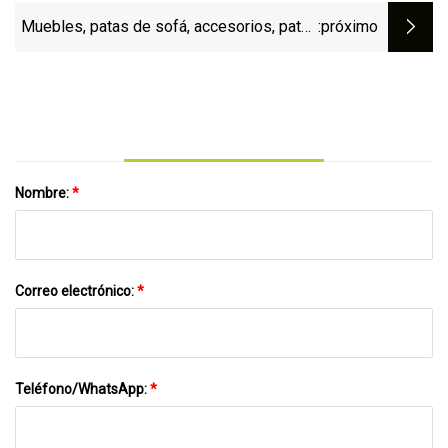
ángulo recto blanco personalizado, 1/6
Muebles, patas de sofá, accesorios, patas
:próximo
de gabinete de diseño, patas de silla
cromadas de 15 pulgadas
Nombre:
*
Correo electrónico:
*
Teléfono/WhatsApp:
*