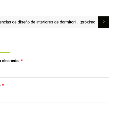
encias de diseño de interiores de dormitorios
:próximo
universitarios 2023
 electrónico:
*
o:
*