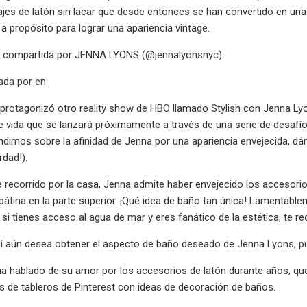
ajes de latón sin lacar que desde entonces se han convertido en un
 a propósito para lograr una apariencia vintage.
n compartida por JENNA LYONS (@jennalyonsnyc)
ada por en
protagonizó otro reality show de HBO llamado Stylish con Jenna Ly
de vida que se lanzará próximamente a través de una serie de desafíos
ndimos sobre la afinidad de Jenna por una apariencia envejecida, d
rdad!).
e recorrido por la casa, Jenna admite haber envejecido los accesori
 pátina en la parte superior. ¡Qué idea de baño tan única! Lamentable
o si tienes acceso al agua de mar y eres fanático de la estética, te
i aún desea obtener el aspecto de baño deseado de Jenna Lyons, pued
a hablado de su amor por los accesorios de latón durante años, que
s de tableros de Pinterest con ideas de decoración de baños.