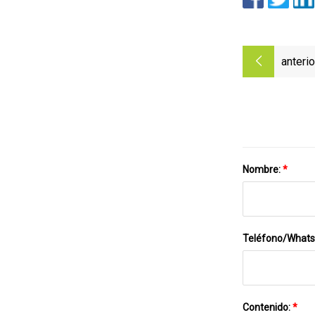
anterio
Nombre:
*
Teléfono/What
Contenido:
*