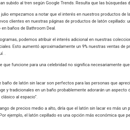
n subido al tren según Google Trends. Resulta que las búsquedas de
julio empezamos a notar que el interés en nuestros productos de lat
evos clientes en nuestras páginas de productos de latón cepillado: 
o en baños de Bathroom Deal.
ogramas, podemos atribuir el interés adicional en nuestras coleccion
ciales. Esto aumentó aproximadamente un 9% nuestras ventas de pro
í. .
de que funcione para una celebridad no significa necesariamente q
e baño de latón sin lacar son perfectos para las personas que apre
ge y tradicionales en un baño probablemente adorarán un aspecto d
clásico al espacio".
rango de precios medio a alto, diría que el latón sin lacar es más un
Por ejemplo, el latón cepillado es una opción más económica que pe