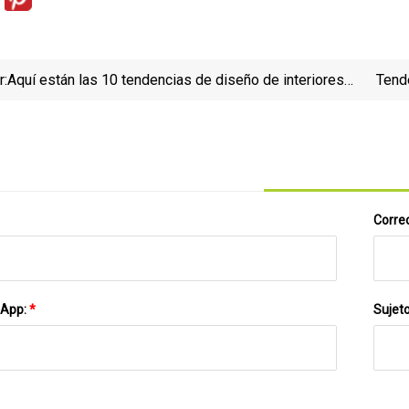
r:
Aquí están las 10 tendencias de diseño de interiores
Tend
más apropiadas para Instagram, desde casas de
campo hasta minimalistas
Correo
sApp:
*
Sujet