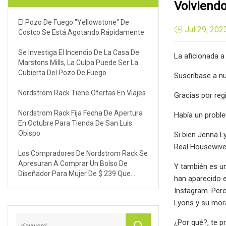
Volviendo
El Pozo De Fuego "Yellowstone" De
Jul 29, 202
Costco Se Está Agotando Rápidamente
Se Investiga El Incendio De La Casa De
La aficionada a
Marstons Mills, La Culpa Puede Ser La
Cubierta Del Pozo De Fuego
Suscríbase a nu
Nordstrom Rack Tiene Ofertas En Viajes
Gracias por reg
Nordstrom Rack Fija Fecha De Apertura
Había un proble
En Octubre Para Tienda De San Luis
Obispo
Si bien Jenna L
Real Housewives
Los Compradores De Nordstrom Rack Se
Apresuran A Comprar Un Bolso De
Y también es un
Diseñador Para Mujer De $ 239 Que
han aparecido e
Escaneado Por Solo $ 90
Instagram. Pero
Lyons y su mor
¿Por qué?, te 