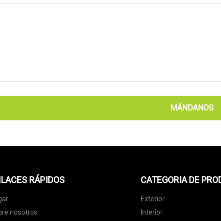
MÁNDANOS
LACES RÁPIDOS
CATEGORIA DE PR
gar
Exterior
re nosotros
Interior